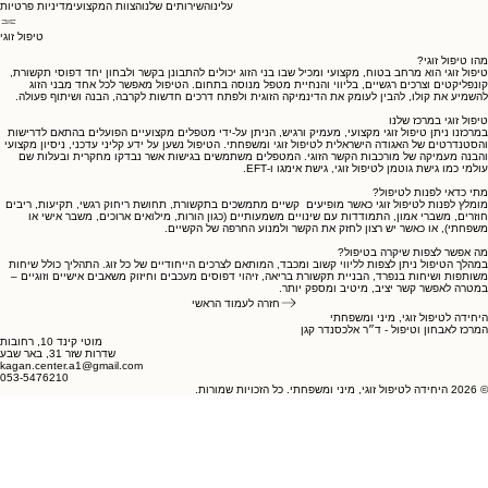
עלינו
השירותים שלנו
הצוות המקצועי
מדיניות פרטיות
טיפול זוגי
מהו טיפול זוגי?
טיפול זוגי הוא מרחב בטוח, מקצועי ומכיל שבו בני הזוג יכולים להתבונן בקשר ולבחון יחד דפוסי תקשורת,
קונפליקטים וצרכים רגשיים, בליווי והנחיית מטפל מנוסה בתחום. הטיפול מאפשר לכל אחד מבני הזוג
להשמיע את קולו, להבין לעומק את הדינמיקה הזוגית ולפתח דרכים חדשות לקרבה, הבנה ושיתוף פעולה.
טיפול זוגי במרכז שלנו
במרכזנו ניתן טיפול זוגי מקצועי, מעמיק ורגיש, הניתן על-ידי מטפלים מקצועיים הפועלים בהתאם לדרישות
והסטנדרטים של האגודה הישראלית לטיפול זוגי ומשפחתי. הטיפול נשען על ידע קליני עדכני, ניסיון מקצועי
והבנה מעמיקה של מורכבות הקשר הזוגי. המטפלים משתמשים בגישות אשר נבדקו מחקרית ובעלות שם
עולמי כמו גישת גוטמן לטיפול זוגי, גישת אימגו ו-EFT.
מתי כדאי לפנות לטיפול?
מומלץ לפנות לטיפול זוגי כאשר מופיעים קשיים מתמשכים בתקשורת, תחושת ריחוק רגשי, תקיעות, ריבים
חוזרים, משברי אמון, התמודדות עם שינויים משמעותיים (כגון הורות, מילואים ארוכים, משבר אישי או
משפחתי), או כאשר יש רצון לחזק את הקשר ולמנוע החרפה של הקשיים.
מה אפשר לצפות שיקרה בטיפול?
במהלך הטיפול ניתן לצפות לליווי קשוב ומכבד, המותאם לצרכים הייחודיים של כל זוג. התהליך כולל שיחות
משותפות ושיחות בנפרד, הבניית תקשורת בריאה, זיהוי דפוסים מעכבים וחיזוק משאבים אישיים וזוגיים –
במטרה לאפשר קשר יציב, מיטיב ומספק יותר.
חזרה לעמוד הראשי
היחידה לטיפול זוגי, מיני ומשפחתי
המרכז לאבחון וטיפול - ד״ר אלכסנדר קגן
מוטי קינד 10, רחובות
שדרות שזר 31, באר שבע
kagan.center.a1@gmail.com
053-5476210
© 2026 היחידה לטיפול זוגי, מיני ומשפחתי. כל הזכויות שמורות.